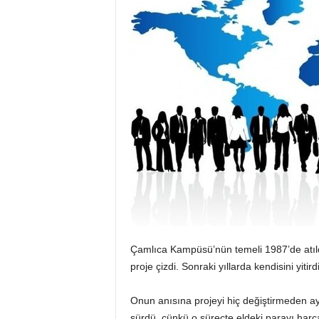
Çamlıca Kampüsü’nün temeli 1987’de atıld
proje çizdi. Sonraki yıllarda kendisini yitird
Onun anısına projeyi hiç değiştirmeden a
sürdü, çünkü o süreçte eldeki parayı harc