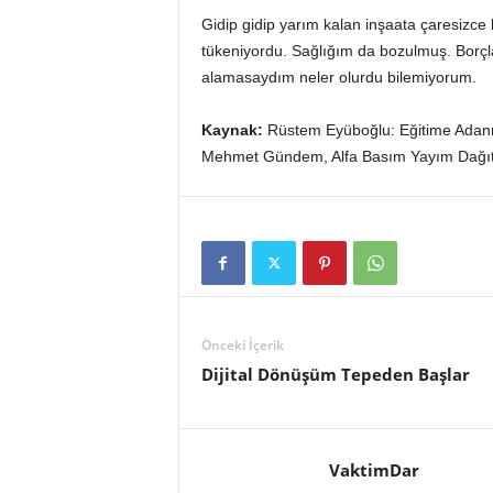
Gidip gidip yarım kalan inşaata çaresizce
tükeniyordu. Sağlığım da bozulmuş. Borçla
alamasaydım neler olurdu bilemiyorum.
Kaynak:
Rüstem Eyüboğlu: Eğitime Adanm
Mehmet Gündem, Alfa Basım Yayım Dağıtı
Önceki İçerik
Dijital Dönüşüm Tepeden Başlar
VaktimDar