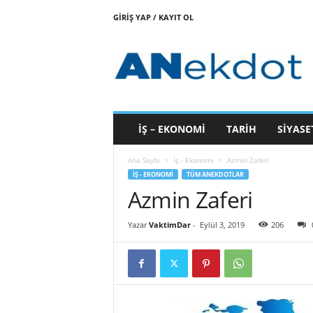
GIRIŞ YAP / KAYIT OL
A
n
e
k
d
o
t
İŞ – EKONOMI
TARIH
SIYASE
Ana Sayfa
İş - Ekonomi
Azmin Zaferi
İŞ - EKONOMI
TÜM ANEKDOTLAR
Azmin Zaferi
Yazar
VaktimDar
-
Eylül 3, 2019
206