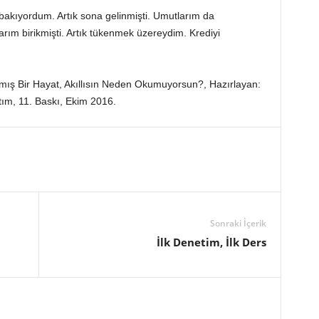
 bakıyordum. Artık sona gelinmişti. Umutlarım da
rım birikmişti. Artık tükenmek üzereydim. Krediyi
ış Bir Hayat, Akıllısın Neden Okumuyorsun?, Hazırlayan:
m, 11. Baskı, Ekim 2016.
Sonraki İçerik
İlk Denetim, İlk Ders