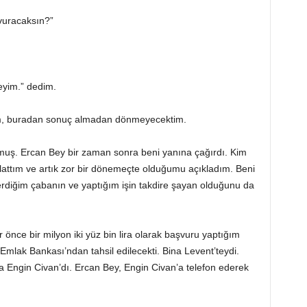
vuracaksın?”
eyim.” dedim.
dım, buradan sonuç almadan dönmeyecektim.
uş. Ercan Bey bir zaman sonra beni yanına çağırdı. Kim
lattım ve artık zor bir dönemeçte olduğumu açıkladım. Beni
erdiğim çabanın ve yaptığım işin takdire şayan olduğunu da
nce bir milyon iki yüz bin lira olarak başvuru yaptığım
, Emlak Bankası’ndan tahsil edilecekti. Bina Levent’teydi.
 Engin Civan’dı. Ercan Bey, Engin Civan’a telefon ederek