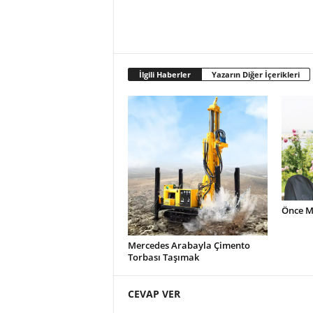
İlgili Haberler
Yazarın Diğer İçerikleri
Önce M
Mercedes Arabayla Çimento
Torbası Taşımak
CEVAP VER