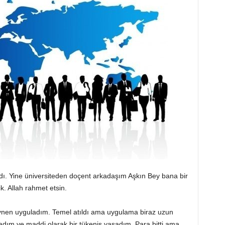
ı. Yine üniversiteden doçent arkadaşım Aşkın Bey bana bir
ik. Allah rahmet etsin.
ynen uyguladım. Temel atıldı ama uygulama biraz uzun
adım ve maddi olarak bir tükeniş yaşadım. Para bitti ama