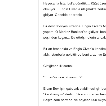
Heyecanla İstanbul’a döndük… Kâğıt üzer
olmuyor… Engin Civan’a ulaşmakta zorluk 
gidiyor. Genelde de trenle…
Bir dost tavsiyesi üzerine, Engin Civan’ı A
yaptım. O Merkez Bankası’na gidiyor, ben 
peşinden koşan… Bu görüşmelerin ancak b
Bir an fırsat oldu ve Engin Civan’a kendi
aldı. İstanbul’a geldiğinde beni aradı ve
Gittiğimde ilk sorusu;
“Ercan’ın nesi oluyorsun?”
Ercan Bey, işin çabucak olabilmesi için be
“Akrabasıyım” dedim. Ve o sormadan hemen
Başka soru sormadı ve böylece 650 milyon