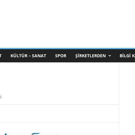
T
KÜLTÜR – SANAT
SPOR
ŞIRKETLERDEN
BILGI 
0