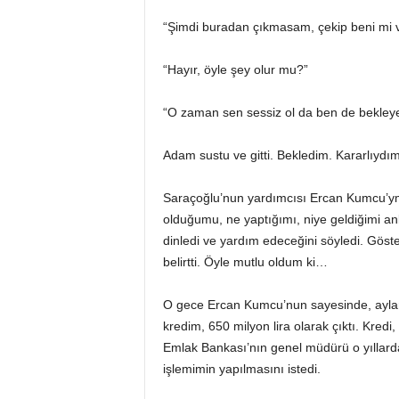
“Şimdi buradan çıkmasam, çekip beni mi 
“Hayır, öyle şey olur mu?”
“O zaman sen sessiz ol da ben de bekley
Adam sustu ve gitti. Bekledim. Kararlıy
Saraçoğlu’nun yardımcısı Ercan Kumcu’ym
olduğumu, ne yaptığımı, niye geldiğimi an
dinledi ve yardım edeceğini söyledi. Göst
belirtti. Öyle mutlu oldum ki…
O gece Ercan Kumcu’nun sayesinde, aylar ö
kredim, 650 milyon lira olarak çıktı. Kredi
Emlak Bankası’nın genel müdürü o yıllarda
işlemimin yapılmasını istedi.